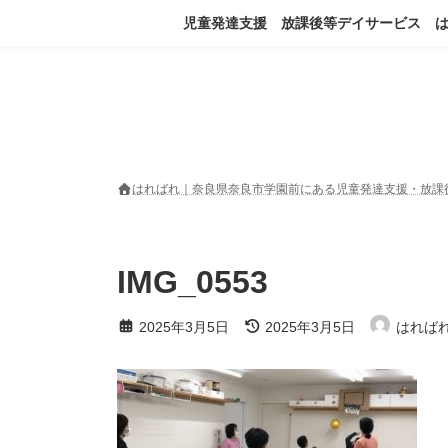
コ
ナ
児童発達支援 放課後等デイサービス 
ン
ビ
テ
ゲ
ン
ー
ツ
シ
へ
ョ
ス
ン
キ
に
ッ
移
はればれ｜奈良県奈良市学園前にある児童発達支援・放課
プ
動
IMG_0553
最
2025年3月5日
2025年3月5日
はれば
終
更
新
日
時
: