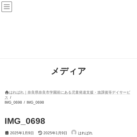
コ
ナ
ン
ビ
テ
ゲ
ン
ー
ツ
シ
へ
ョ
ス
ン
キ
に
ッ
移
プ
動
メディア
はればれ｜奈良県奈良市学園前にある児童発達支援・放課後等デイサービ
ス
IMG_0698
IMG_0698
IMG_0698
最
2025年1月9日
2025年1月9日
はればれ
終