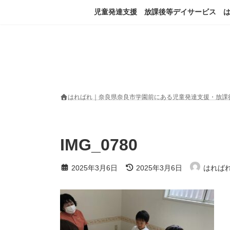
コ
ナ
児童発達支援 放課後等デイサービス 
ン
ビ
テ
ゲ
ン
ー
ツ
シ
へ
ョ
ス
ン
キ
に
ッ
移
はればれ｜奈良県奈良市学園前にある児童発達支援・放課
プ
動
IMG_0780
最
2025年3月6日
2025年3月6日
はれば
終
更
新
日
時
: