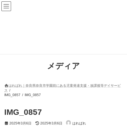
コ
ナ
ン
ビ
テ
ゲ
ン
ー
ツ
シ
へ
ョ
ス
ン
キ
に
ッ
移
プ
動
メディア
はればれ｜奈良県奈良市学園前にある児童発達支援・放課後等デイサービ
ス
IMG_0857
IMG_0857
IMG_0857
最
2025年3月6日
2025年3月6日
はればれ
終