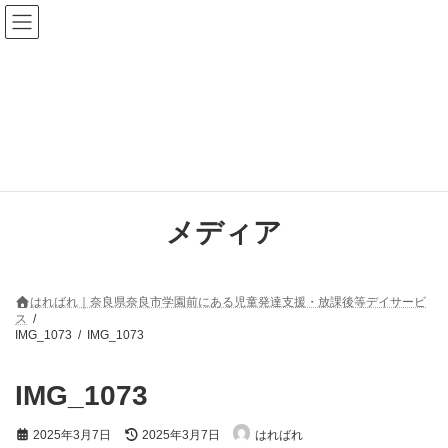
コ
ナ
ン
ビ
テ
ゲ
ン
ー
ツ
シ
へ
ョ
ス
ン
キ
に
ッ
移
プ
動
メディア
はればれ｜奈良県奈良市学園前にある児童発達支援・放課後等デイサービ
ス
IMG_1073
IMG_1073
IMG_1073
最
2025年3月7日
2025年3月7日
はればれ
終