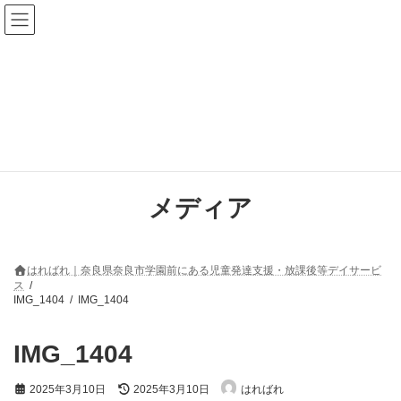
コ
ナ
ン
ビ
テ
ゲ
ン
ー
ツ
シ
へ
ョ
ス
ン
キ
に
ッ
移
プ
動
メディア
はればれ｜奈良県奈良市学園前にある児童発達支援・放課後等デイサービ
ス
IMG_1404
IMG_1404
IMG_1404
最
2025年3月10日
2025年3月10日
はればれ
終