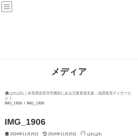
コ
ナ
ン
ビ
テ
ゲ
ン
ー
ツ
シ
へ
ョ
ス
ン
キ
に
ッ
移
プ
動
メディア
はればれ｜奈良県奈良市学園前にある児童発達支援・放課後等デイサービ
ス
IMG_1906
IMG_1906
IMG_1906
最
2024年11月25日
2024年11月25日
はればれ
終