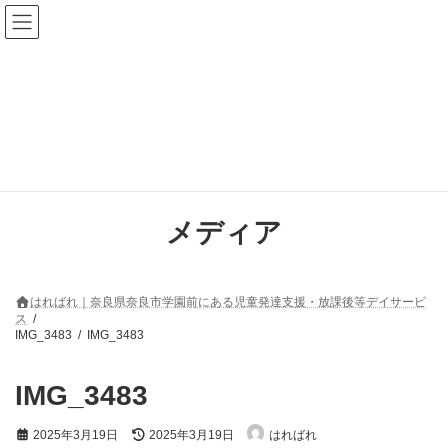
コ
ナ
ン
ビ
テ
ゲ
ン
ー
ツ
シ
へ
ョ
ス
ン
キ
に
ッ
移
プ
動
メディア
はればれ｜奈良県奈良市学園前にある児童発達支援・放課後等デイサービ
ス
IMG_3483
IMG_3483
IMG_3483
最
2025年3月19日
2025年3月19日
はればれ
終