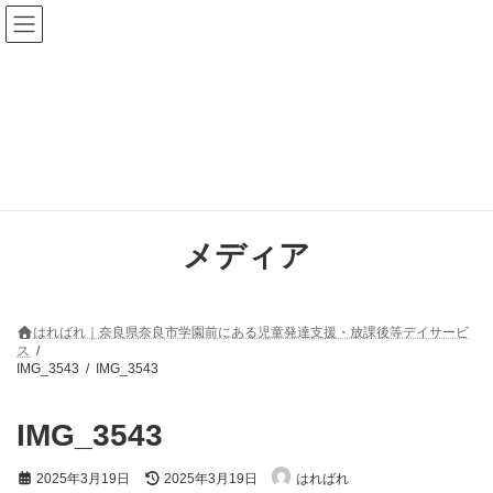
コ
ナ
ン
ビ
テ
ゲ
ン
ー
ツ
シ
へ
ョ
ス
ン
キ
に
ッ
移
プ
動
メディア
はればれ｜奈良県奈良市学園前にある児童発達支援・放課後等デイサービ
ス
IMG_3543
IMG_3543
IMG_3543
最
2025年3月19日
2025年3月19日
はればれ
終