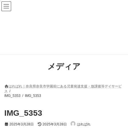
コ
ナ
ン
ビ
テ
ゲ
ン
ー
ツ
シ
へ
ョ
ス
ン
キ
に
ッ
移
プ
動
メディア
はればれ｜奈良県奈良市学園前にある児童発達支援・放課後等デイサービ
ス
IMG_5353
IMG_5353
IMG_5353
最
2025年3月28日
2025年3月28日
はればれ
終