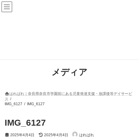
コ
ナ
ン
ビ
テ
ゲ
ン
ー
ツ
シ
へ
ョ
ス
ン
キ
に
ッ
移
プ
動
メディア
はればれ｜奈良県奈良市学園前にある児童発達支援・放課後等デイサービ
ス
IMG_6127
IMG_6127
IMG_6127
最
2025年4月4日
2025年4月4日
はればれ
終