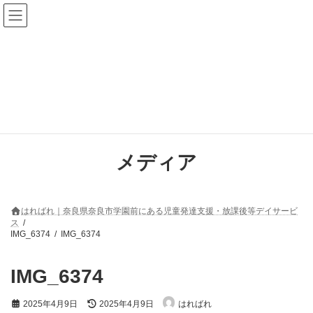
コ
ナ
ン
ビ
テ
ゲ
ン
ー
ツ
シ
へ
ョ
ス
ン
キ
に
ッ
移
プ
動
メディア
はればれ｜奈良県奈良市学園前にある児童発達支援・放課後等デイサービ
ス
IMG_6374
IMG_6374
IMG_6374
最
2025年4月9日
2025年4月9日
はればれ
終