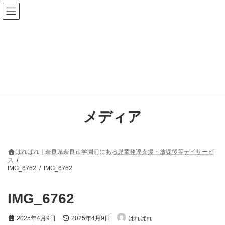
コ
ナ
ン
ビ
テ
ゲ
ン
ー
ツ
シ
へ
ョ
ス
ン
キ
に
ッ
移
プ
動
メディア
はればれ｜奈良県奈良市学園前にある児童発達支援・放課後等デイサービ
ス
IMG_6762
IMG_6762
IMG_6762
最
2025年4月9日
2025年4月9日
はればれ
終