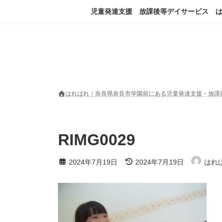
コ
ナ
児童発達支援 放課後等デイサービス 
ン
ビ
テ
ゲ
ン
ー
ツ
シ
へ
ョ
ス
ン
キ
に
ッ
移
はればれ｜奈良県奈良市学園前にある児童発達支援・放課
プ
動
RIMG0029
最
2024年7月19日
2024年7月19日
はれ
終
更
新
日
時
: