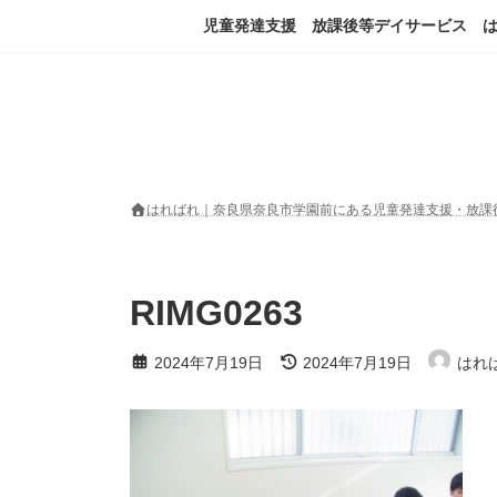
コ
ナ
児童発達支援 放課後等デイサービス 
ン
ビ
テ
ゲ
ン
ー
ツ
シ
へ
ョ
ス
ン
キ
に
ッ
移
はればれ｜奈良県奈良市学園前にある児童発達支援・放課
プ
動
RIMG0263
最
2024年7月19日
2024年7月19日
はれ
終
更
新
日
時
: