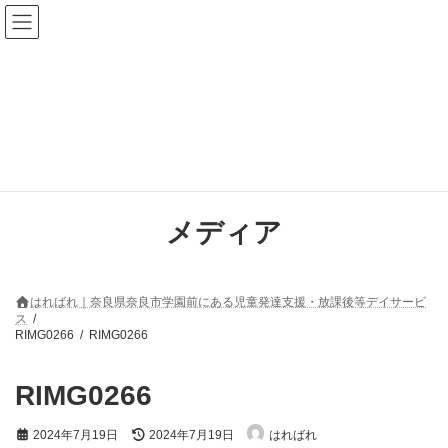
コ
ナ
ン
ビ
テ
ゲ
ン
ー
ツ
シ
へ
ョ
ス
ン
キ
に
ッ
移
プ
動
メディア
はればれ｜奈良県奈良市学園前にある児童発達支援・放課後等デイサービ
ス
RIMG0266
RIMG0266
RIMG0266
最
2024年7月19日
2024年7月19日
はればれ
終