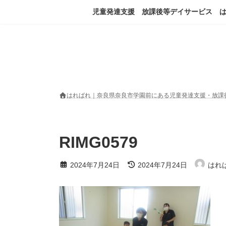
コ
ナ
児童発達支援 放課後等デイサービス 
ン
ビ
テ
ゲ
ン
ー
ツ
シ
へ
ョ
ス
ン
キ
に
ッ
移
はればれ｜奈良県奈良市学園前にある児童発達支援・放課
プ
動
RIMG0579
最
2024年7月24日
2024年7月24日
はれ
終
更
新
日
時
: