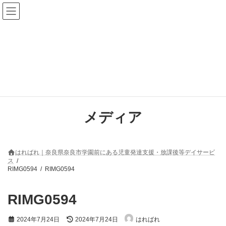
コ
ナ
ン
ビ
テ
ゲ
ン
ー
ツ
シ
へ
ョ
ス
ン
キ
に
ッ
移
プ
動
メディア
はればれ｜奈良県奈良市学園前にある児童発達支援・放課後等デイサービ
ス
RIMG0594
RIMG0594
RIMG0594
最
2024年7月24日
2024年7月24日
はればれ
終