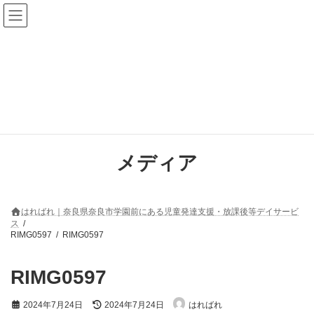
コ
ナ
ン
ビ
テ
ゲ
ン
ー
ツ
シ
へ
ョ
ス
ン
キ
に
ッ
移
プ
動
メディア
はればれ｜奈良県奈良市学園前にある児童発達支援・放課後等デイサービ
ス
RIMG0597
RIMG0597
RIMG0597
最
2024年7月24日
2024年7月24日
はればれ
終