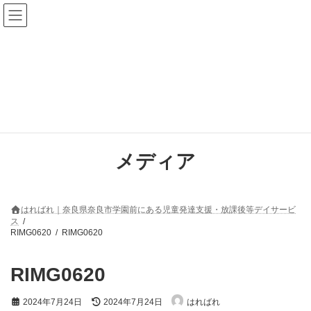
コ
ナ
ン
ビ
テ
ゲ
ン
ー
ツ
シ
へ
ョ
ス
ン
キ
に
ッ
移
プ
動
メディア
はればれ｜奈良県奈良市学園前にある児童発達支援・放課後等デイサービ
ス
RIMG0620
RIMG0620
RIMG0620
最
2024年7月24日
2024年7月24日
はればれ
終