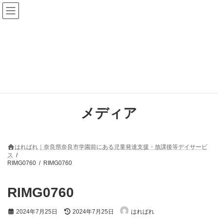
コ
ナ
ン
ビ
テ
ゲ
ン
ー
ツ
シ
へ
ョ
ス
ン
キ
に
ッ
移
プ
動
メディア
はればれ｜奈良県奈良市学園前にある児童発達支援・放課後等デイサービ
ス
RIMG0760
RIMG0760
RIMG0760
最
2024年7月25日
2024年7月25日
はればれ
終