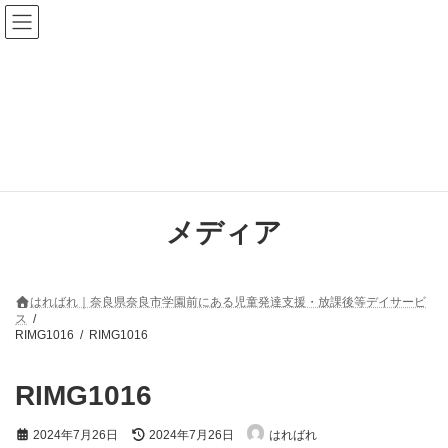
コ
ナ
ン
ビ
テ
ゲ
ン
ー
ツ
シ
へ
ョ
ス
ン
キ
に
ッ
移
プ
動
メディア
はればれ｜奈良県奈良市学園前にある児童発達支援・放課後等デイサービ
ス
RIMG1016
RIMG1016
RIMG1016
最
2024年7月26日
2024年7月26日
はればれ
終