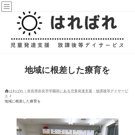
コ
ナ
ン
ビ
テ
ゲ
ン
ー
ツ
シ
へ
ョ
ス
ン
キ
に
ッ
移
プ
動
地域に根差した療育を
はればれ｜奈良県奈良市学園前にある児童発達支援・放課後等デイサービ
ス
地域に根差した療育を