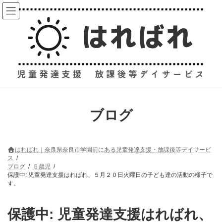
コ
ナ
ン
ビ
テ
ゲ
ン
ー
ツ
シ
へ
ョ
ス
ン
キ
に
ッ
移
プ
動
ブログ
はればれ｜奈良県奈良市学園前にある児童発達支援・放課後等デイサービ
ス
ブログ
５歳児
保護中: 児童発達支援はればれ、５月２０日火曜日の子ども達の活動の様子で
す。
保護中: 児童発達支援はればれ、