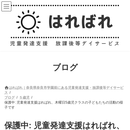
コ
ナ
ン
ビ
テ
ゲ
ン
ー
ツ
シ
へ
ョ
ス
ン
キ
に
ッ
移
プ
動
ブログ
はればれ｜奈良県奈良市学園前にある児童発達支援・放課後等デイサービ
ス
ブログ
５歳児
保護中: 児童発達支援はればれ、木曜日5歳児クラスの子どもたちの活動の様
子です
保護中: 児童発達支援はればれ、