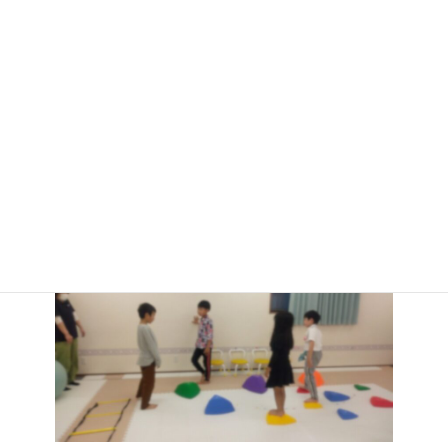
れ、活動の中で子どもたちの成
長を感じています。
最
2023年11月10日
2023年11月10日
はればれ
終
更
新
はればれでは、子ども達が自分の考えを集団の中に伝え、みんな
日
で相談しながら活動することができる子ども達を育てたいと思っ
時
ています。そのために、児童発達支援の療育の中でも自分の思い
:
を伝えるということを大切にしています。