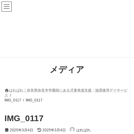
コ
ナ
ン
ビ
テ
ゲ
ン
ー
ツ
シ
へ
ョ
ス
ン
キ
に
ッ
移
プ
動
メディア
はればれ｜奈良県奈良市学園前にある児童発達支援・放課後等デイサービ
ス
IMG_0117
IMG_0117
IMG_0117
最
2025年3月4日
2025年3月4日
はればれ
終