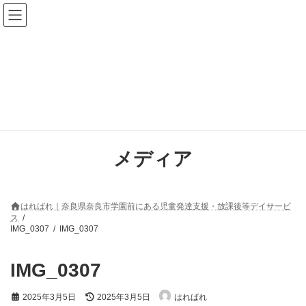
コ
ナ
ン
ビ
テ
ゲ
ン
ー
ツ
シ
へ
ョ
ス
ン
キ
に
ッ
移
プ
動
メディア
はればれ｜奈良県奈良市学園前にある児童発達支援・放課後等デイサービ
ス
IMG_0307
IMG_0307
IMG_0307
最
2025年3月5日
2025年3月5日
はればれ
終