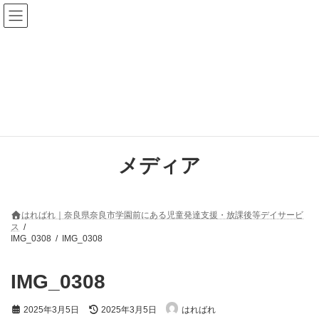
コ
ナ
ン
ビ
テ
ゲ
ン
ー
ツ
シ
へ
ョ
ス
ン
キ
に
ッ
移
プ
動
メディア
はればれ｜奈良県奈良市学園前にある児童発達支援・放課後等デイサービ
ス
IMG_0308
IMG_0308
IMG_0308
最
2025年3月5日
2025年3月5日
はればれ
終