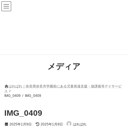
コ
ナ
ン
ビ
テ
ゲ
ン
ー
ツ
シ
へ
ョ
ス
ン
キ
に
ッ
移
プ
動
メディア
はればれ｜奈良県奈良市学園前にある児童発達支援・放課後等デイサービ
ス
IMG_0409
IMG_0409
IMG_0409
最
2025年1月9日
2025年1月9日
はればれ
終