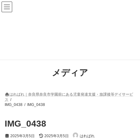
コ
ナ
ン
ビ
テ
ゲ
ン
ー
ツ
シ
へ
ョ
ス
ン
キ
に
ッ
移
プ
動
メディア
はればれ｜奈良県奈良市学園前にある児童発達支援・放課後等デイサービ
ス
IMG_0438
IMG_0438
IMG_0438
最
2025年3月5日
2025年3月5日
はればれ
終