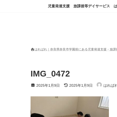
コ
ナ
児童発達支援 放課後等デイサービス 
ン
ビ
テ
ゲ
ン
ー
ツ
シ
へ
ョ
ス
ン
キ
に
ッ
移
はればれ｜奈良県奈良市学園前にある児童発達支援・放課
プ
動
IMG_0472
最
2025年1月9日
2025年1月9日
はれば
終
更
新
日
時
: