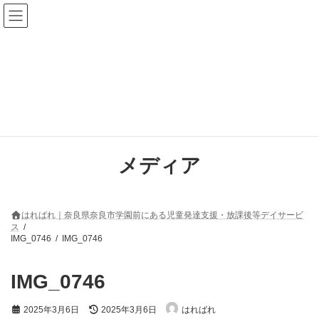
コ
ナ
ン
ビ
テ
ゲ
ン
ー
ツ
シ
へ
ョ
ス
ン
キ
に
ッ
移
プ
動
メディア
はればれ｜奈良県奈良市学園前にある児童発達支援・放課後等デイサービ
ス
IMG_0746
IMG_0746
IMG_0746
最
2025年3月6日
2025年3月6日
はればれ
終