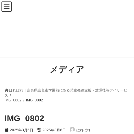
コ
ナ
ン
ビ
テ
ゲ
ン
ー
ツ
シ
へ
ョ
ス
ン
キ
に
ッ
移
プ
動
メディア
はればれ｜奈良県奈良市学園前にある児童発達支援・放課後等デイサービ
ス
IMG_0802
IMG_0802
IMG_0802
最
2025年3月6日
2025年3月6日
はればれ
終