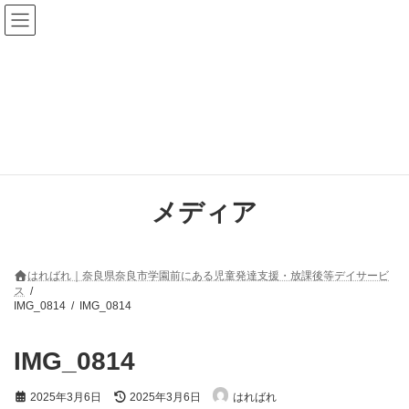
コ
ナ
ン
ビ
テ
ゲ
ン
ー
ツ
シ
へ
ョ
ス
ン
キ
に
ッ
移
プ
動
メディア
はればれ｜奈良県奈良市学園前にある児童発達支援・放課後等デイサービ
ス
IMG_0814
IMG_0814
IMG_0814
最
2025年3月6日
2025年3月6日
はればれ
終