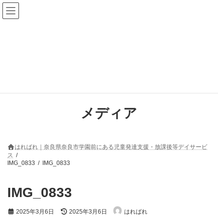
コ
ナ
ン
ビ
テ
ゲ
ン
ー
ツ
シ
へ
ョ
ス
ン
キ
に
ッ
移
プ
動
メディア
はればれ｜奈良県奈良市学園前にある児童発達支援・放課後等デイサービ
ス
IMG_0833
IMG_0833
IMG_0833
最
2025年3月6日
2025年3月6日
はればれ
終