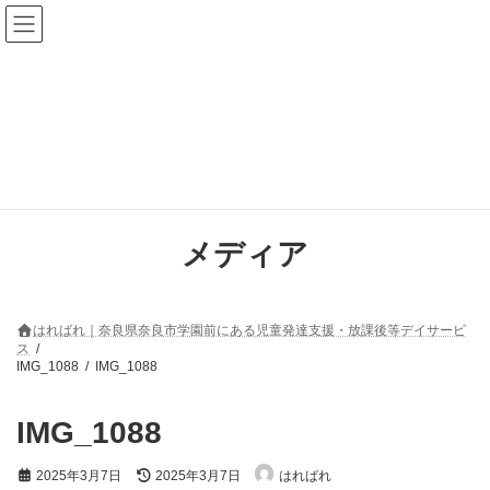
コ
ナ
ン
ビ
テ
ゲ
ン
ー
ツ
シ
へ
ョ
ス
ン
キ
に
ッ
移
プ
動
メディア
はればれ｜奈良県奈良市学園前にある児童発達支援・放課後等デイサービ
ス
IMG_1088
IMG_1088
IMG_1088
最
2025年3月7日
2025年3月7日
はればれ
終