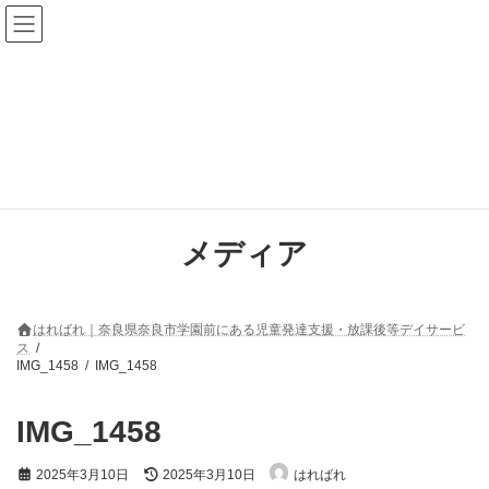
コ
ナ
ン
ビ
テ
ゲ
ン
ー
ツ
シ
へ
ョ
ス
ン
キ
に
ッ
移
プ
動
メディア
はればれ｜奈良県奈良市学園前にある児童発達支援・放課後等デイサービ
ス
IMG_1458
IMG_1458
IMG_1458
最
2025年3月10日
2025年3月10日
はればれ
終