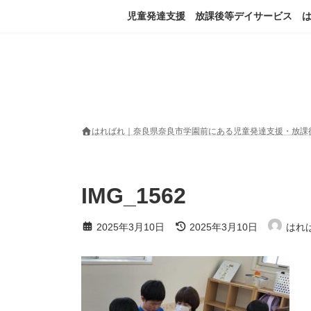
コ
ナ
児童発達支援 放課後等デイサービス 
ン
ビ
テ
ゲ
ン
ー
ツ
シ
へ
ョ
ス
ン
キ
に
ッ
移
はればれ｜奈良県奈良市学園前にある児童発達支援・放課
プ
動
IMG_1562
最
2025年3月10日
2025年3月10日
はれ
終
更
新
日
時
: