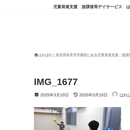
コ
ナ
児童発達支援 放課後等デイサービス 
ン
ビ
テ
ゲ
ン
ー
ツ
シ
へ
ョ
ス
ン
キ
に
ッ
移
はればれ｜奈良県奈良市学園前にある児童発達支援・放課
プ
動
IMG_1677
最
2025年3月10日
2025年3月10日
はれ
終
更
新
日
時
: