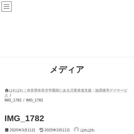
コ
ナ
ン
ビ
テ
ゲ
ン
ー
ツ
シ
へ
ョ
ス
ン
キ
に
ッ
移
プ
動
メディア
はればれ｜奈良県奈良市学園前にある児童発達支援・放課後等デイサービ
ス
IMG_1782
IMG_1782
IMG_1782
最
2025年3月11日
2025年3月11日
はればれ
終