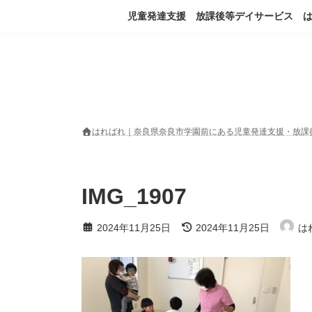
コ
ナ
児童発達支援 放課後等デイサービス 
ン
ビ
テ
ゲ
ン
ー
ツ
シ
へ
ョ
ス
ン
キ
に
ッ
移
はればれ｜奈良県奈良市学園前にある児童発達支援・放課
プ
動
IMG_1907
最
2024年11月25日
2024年11月25日
は
終
更
新
日
時
: