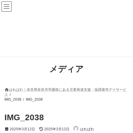
コ
ナ
ン
ビ
テ
ゲ
ン
ー
ツ
シ
へ
ョ
ス
ン
キ
に
ッ
移
プ
動
メディア
はればれ｜奈良県奈良市学園前にある児童発達支援・放課後等デイサービ
ス
IMG_2038
IMG_2038
IMG_2038
最
2025年3月12日
2025年3月12日
はればれ
終