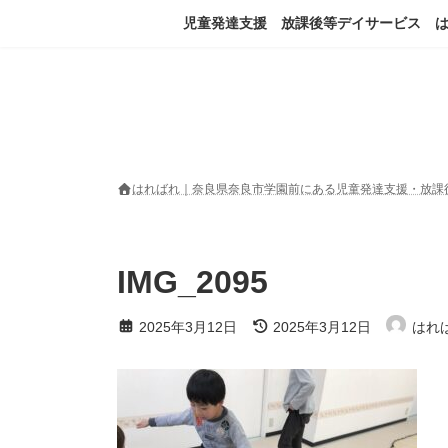
コ
ナ
児童発達支援 放課後等デイサービス 
ン
ビ
テ
ゲ
ン
ー
ツ
シ
へ
ョ
ス
ン
キ
に
ッ
移
はればれ｜奈良県奈良市学園前にある児童発達支援・放課
プ
動
IMG_2095
最
2025年3月12日
2025年3月12日
はれ
終
更
新
日
時
: