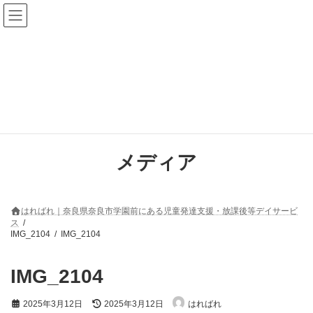
コ
ナ
ン
ビ
テ
ゲ
ン
ー
ツ
シ
へ
ョ
ス
ン
キ
に
ッ
移
プ
動
メディア
はればれ｜奈良県奈良市学園前にある児童発達支援・放課後等デイサービ
ス
IMG_2104
IMG_2104
IMG_2104
最
2025年3月12日
2025年3月12日
はればれ
終