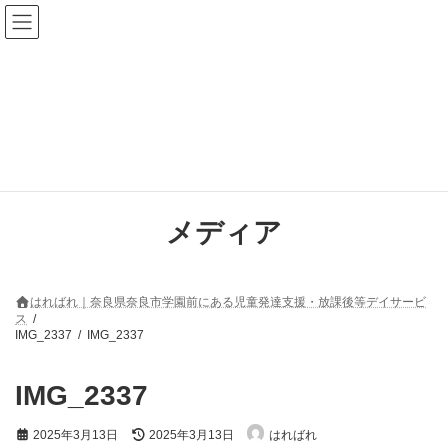
コ
ナ
ン
ビ
テ
ゲ
ン
ー
ツ
シ
へ
ョ
ス
ン
キ
に
ッ
移
プ
動
メディア
はればれ｜奈良県奈良市学園前にある児童発達支援・放課後等デイサービ
ス
IMG_2337
IMG_2337
IMG_2337
最
2025年3月13日
2025年3月13日
はればれ
終