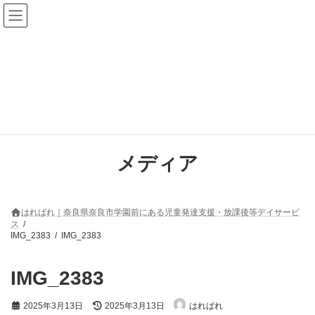
コ
ナ
ン
ビ
テ
ゲ
ン
ー
ツ
シ
へ
ョ
ス
ン
キ
に
ッ
移
プ
動
メディア
はればれ｜奈良県奈良市学園前にある児童発達支援・放課後等デイサービ
ス
IMG_2383
IMG_2383
IMG_2383
最
2025年3月13日
2025年3月13日
はればれ
終