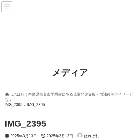
コ
ナ
ン
ビ
テ
ゲ
ン
ー
ツ
シ
へ
ョ
ス
ン
キ
に
ッ
移
プ
動
メディア
はればれ｜奈良県奈良市学園前にある児童発達支援・放課後等デイサービ
ス
IMG_2395
IMG_2395
IMG_2395
最
2025年3月13日
2025年3月13日
はればれ
終