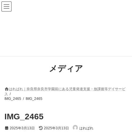
コ
ナ
ン
ビ
テ
ゲ
ン
ー
ツ
シ
へ
ョ
ス
ン
キ
に
ッ
移
プ
動
メディア
はればれ｜奈良県奈良市学園前にある児童発達支援・放課後等デイサービ
ス
IMG_2465
IMG_2465
IMG_2465
最
2025年3月13日
2025年3月13日
はればれ
終