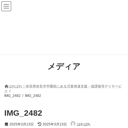
コ
ナ
ン
ビ
テ
ゲ
ン
ー
ツ
シ
へ
ョ
ス
ン
キ
に
ッ
移
プ
動
メディア
はればれ｜奈良県奈良市学園前にある児童発達支援・放課後等デイサービ
ス
IMG_2482
IMG_2482
IMG_2482
最
2025年3月13日
2025年3月13日
はればれ
終